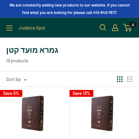
We are constantly adding new products to our website, if you cannot
find what you are looking for please call 410-840-7677.
0
Judaica Spot
גמרא מועד קטן
19 products
Sort by
Save 5%
Save 13%