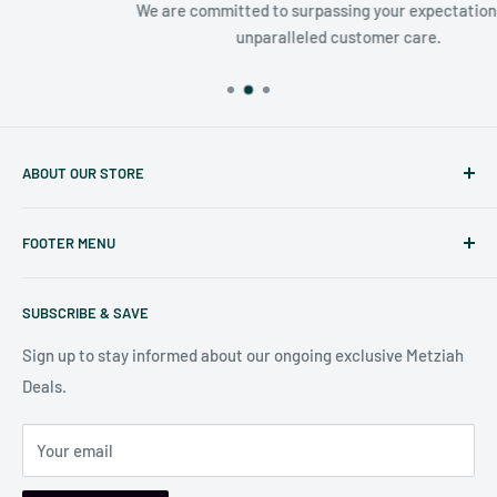
We are committed to surpassing your expectations with
unparalleled customer care.
ABOUT OUR STORE
Judaicaspot.com
was built by your friends at
The Seforim
FOOTER MENU
Nook
in Baltimore
.
Search
Our store is conveniently located at:
SUBSCRIBE & SAVE
Shipping Policy
7006 Reisterstown Rd
Return Policy
Sign up to stay informed about our ongoing exclusive Metziah
Pikesville, MD 21208, USA
Deals.
Your email